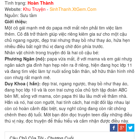
Tình trạng:
Hoàn Thành
Website:
Khu Truyện
-
SinhThanh.XtGem.Com
Nguồn: Sưu tầm
Giới thiệu:
Một cô gái mạnh mẽ do papa mới mất nên phải tim việc làm
thêm. Cô đã trở thành giúp việc riêng kiêm gia sư cho một cậu
chủ ngang ngược, đẹp trai nhưng thay bồ như thay áo, hứa hẹn
nhiều điều bất ngờ thú vị đang chờ đón phía trước.
Nhân vật chính trong truyện đó là hai cô cậu bé:
Phương Ngân (nó):
papa vừa mất, ở với mama và em gái nhưg
ngân sách gia đình hạn hẹp nên ra ở riêng, hiện đang học lớp 11
và đang tìm việc làm tự nuôi sống bản thân, sở hữu thân hình nhỏ
con nhưg rất mạnh mẽ.
Duy Khoa ( hắn):
đẹp trai, ngang ngược, thay bồ như thay áo,
đang học lớp 10 và là con trai cưng của chủ tịch tập đoàn ABC
bên Mĩ, sống với mama, còn papa thì lâu lâu mới về thăm nhà.
Hắn và nó, hai con người, hai tính cách, hai mặt đối lập nhau lại
còn có hoàn cảnh đặc biệt, suy nghĩ cũng đang còn rất chông
chênh theo độ tuổi. Mời bạn đón đọc truyện teen đầy những điều
thú vị này, đọc truyện để thấu hiểu và cảm nhận được điều này.
Cậu Chủ Của Tôi - Chương Cuối