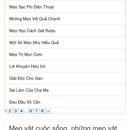
Mẹo Sạc Pin Điện Thoại
Những Mẹo Với Quả Chanh
Mẹo Học Cách Giã Rượu
Một Số Mẹo Nhọ Hiểu Quả
Mẹo Trị Mụn Cơm
Lời Khuyên Hữu Ích
Giải Độc Cho Gan
Sai Lầm Của Cha Mẹ
Đau Đầu Vô Căn
1
2
3
4
...
6
7
8
»
Mẹo vặt cuộc sống, những mẹo vặt