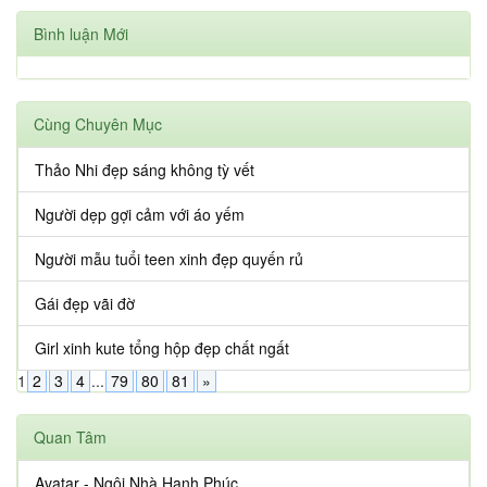
Bình luận Mới
Cùng Chuyên Mục
Thảo Nhi đẹp sáng không tỳ vết
Người dẹp gợi cảm với áo yếm
Người mẫu tuổi teen xinh đẹp quyến rủ
Gái đẹp vãi đờ
Girl xinh kute tổng hộp đẹp chất ngất
1
2
3
4
...
79
80
81
»
Quan Tâm
Avatar - Ngôi Nhà Hạnh Phúc