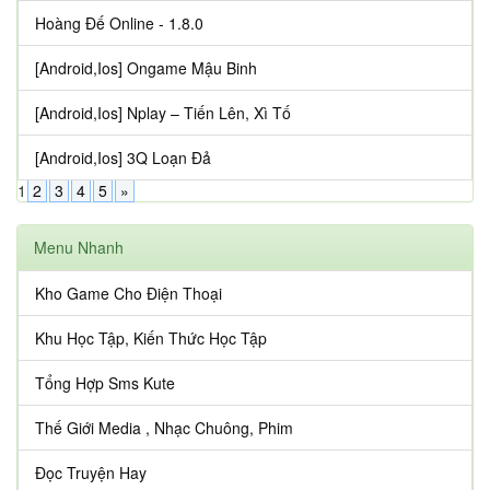
Hoàng Đế Online - 1.8.0
[Android,Ios] Ongame Mậu Binh
[Android,Ios] Nplay – Tiến Lên, Xì Tố
[Android,Ios] 3Q Loạn Đả
1
2
3
4
5
»
Menu Nhanh
Kho Game Cho Điện Thoại
Khu Học Tập, Kiến Thức Học Tập
Tổng Hợp Sms Kute
Thế Giới Media , Nhạc Chuông, Phim
Đọc Truyện Hay