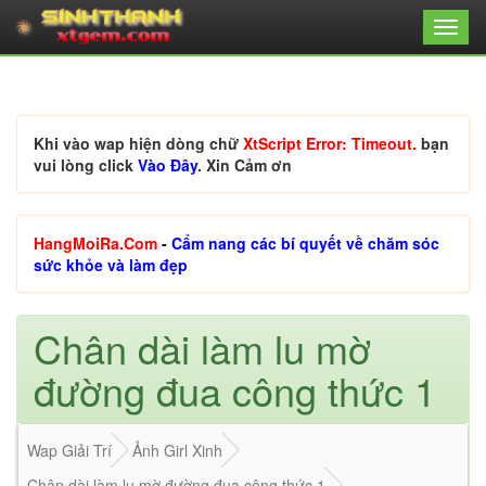
Khi vào wap hiện dòng chữ
XtScript Error: Timeout.
bạn
vui lòng click
Vào Đây
. Xin Cảm ơn
HangMoiRa.Com
-
Cẩm nang các bí quyết về chăm sóc
sức khỏe và làm đẹp
Chân dài làm lu mờ
đường đua công thức 1
Wap Giải Trí
Ảnh Girl Xinh
Chân dài làm lu mờ đường đua công thức 1