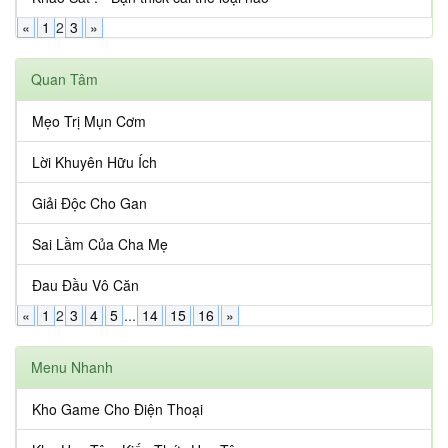
«
1
2
3
»
Quan Tâm
Mẹo Trị Mụn Cơm
Lời Khuyên Hữu Ích
Giải Độc Cho Gan
Sai Lầm Của Cha Mẹ
Đau Đầu Vô Căn
«
1
2
3
4
5
...
14
15
16
»
Menu Nhanh
Kho Game Cho Điện Thoại