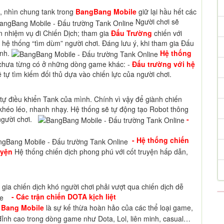
), nhìn chung tank trong
BangBang Mobile
giữ lại hầu hết các
Người chơi sẽ
ện nhiệm vụ đi Chiến Dịch; tham gia
Đấu Trường
chiến với
 hệ thống “tìm dùm” người chơi. Đáng lưu ý, khi tham gia Đấu
ình.
Hệ thống
 chưa từng có ở những dòng game khác: -
Đấu trường với hệ
tự tìm kiếm đối thủ dựa vào chiến lực của người chơi.
 tự điều khiển Tank của mình. Chính vì vậy để giành chiến
 khéo léo, nhanh nhạy. Hệ thống sẽ tự động tạo Robot thông
 người chơi.
-
- Hệ thống chiến
uyện
Hệ thống chiến dịch phong phú với cốt truyện hấp dẫn,
gia chiến dịch khó người chơi phải vượt qua chiến dịch dễ
- Các trận chiến DOTA kịch liệt
 Bang Mobile
là sự kế thừa hoàn hảo của các thể loại game,
 đỉnh cao trong dòng game như Dota, Lol, liên minh, casual…