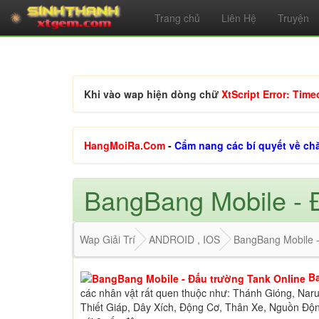
Trang chủ
Liên Hệ
Truyện
Khi vào wap hiện dòng chữ
XtScript Error: Time
HangMoiRa.Com
-
Cẩm nang các bí quyết về ch
BangBang Mobile - 
Wap Giải Trí
ANDROID , IOS
BangBang Mobile -
B
các nhân vật rất quen thuộc như: Thánh Gióng, Na
Thiết Giáp, Dây Xích, Động Cơ, Thân Xe, Nguồn Độ