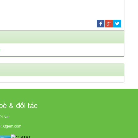
bè & đối tác
ri.Net
o: Xtgem.com