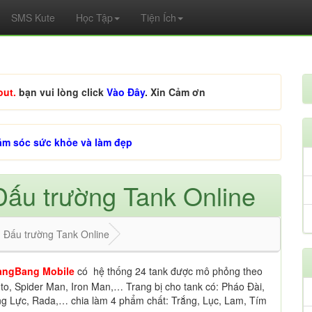
SMS Kute
Học Tập
Tiện Ích
out.
bạn vui lòng click
Vào Đây
. Xin Cảm ơn
ăm sóc sức khỏe và làm đẹp
Đấu trường Tank Online
 Đấu trường Tank Online
angBang Mobile
có hệ thống 24 tank được mô phỏng theo
ruto, Spider Man, Iron Man,… Trang bị cho tank có: Pháo Đài,
ng Lực, Rada,… chia làm 4 phẩm chất: Trắng, Lục, Lam, Tím