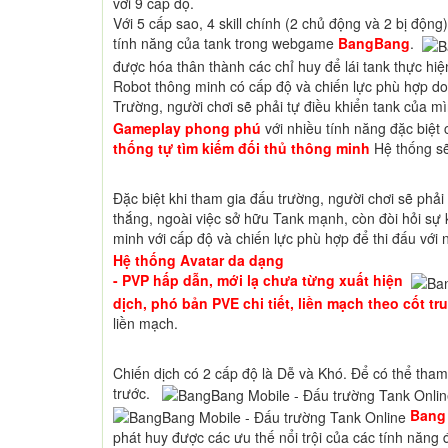
với 9 cấp độ.
Với 5 cấp sao, 4 skill chính (2 chủ động và 2 bị động
tính năng của tank trong webgame
BangBang
.
được hóa thân thành các chỉ huy để lái tank thực hi
Robot thông minh có cấp độ và chiến lực phù hợp do
Trường, người chơi sẽ phải tự điều khiển tank của m
Gameplay phong phú
với nhiều tính năng đặc biệt
thống tự tìm kiếm đối thủ thông minh
Hệ thống sẽ 
Đặc biệt khi tham gia đấu trường, người chơi sẽ phải
thắng, ngoài việc sở hữu Tank mạnh, còn đòi hỏi sự
minh với cấp độ và chiến lực phù hợp để thi đấu với
Hệ thống Avatar da dạng
- PVP hấp dẫn, mới lạ
chưa từng xuất hiện
dịch, phó bản PVE chi tiết, liền mạch theo cốt tr
liền mạch.
Chiến dịch có 2 cấp độ là Dễ và Khó. Để có thể tham 
trước.
Bang
phát huy được các ưu thế nổi trội của các tính năng