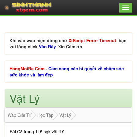
Khi vào wap hiện dòng chữ
XtScript Error: Timeout.
bạn
vui lòng click
Vào Đây
. Xin Cảm ơn
HangMoiRa.Com
-
Cẩm nang các bí quyết về chăm sóc
sức khỏe và làm đẹp
Vật Lý
Wap Giải Trí
Học Tập
Vật Lý
Bài C8 trang 115 sgk vật lí 9