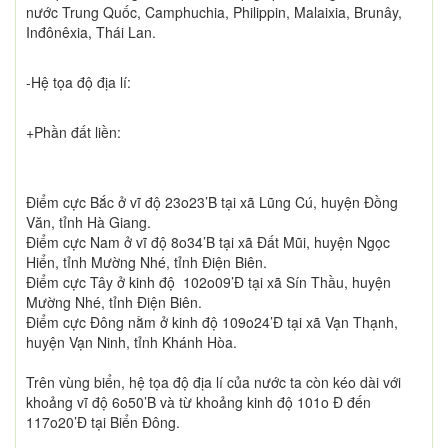
nước Trung Quốc, Camphuchia, Philippin, Malaixia, Brunây,
Inđônêxia, Thái Lan.
-Hệ tọa độ địa lí:
+Phần đất liền:
Điểm cực Bắc ở vĩ độ 23o23’B tại xã Lũng Cú, huyện Đồng
Văn, tỉnh Hà Giang.
Điểm cực Nam ở vĩ độ 8o34’B tại xã Đất Mũi, huyện Ngọc
Hiển, tỉnh Mường Nhé, tỉnh Điện Biên.
Điểm cực Tây ở kinh độ 102o09’Đ tại xã Sín Thầu, huyện
Mường Nhé, tỉnh Điện Biên.
Điểm cực Đông nằm ở kinh độ 109o24’Đ tại xã Vạn Thạnh,
huyện Vạn Ninh, tỉnh Khánh Hòa.
Trên vùng biển, hệ tọa độ địa lí của nước ta còn kéo dài với
khoảng vĩ độ 6o50’B và từ khoảng kinh độ 101o Đ đến
117o20’Đ tại Biển Đông.