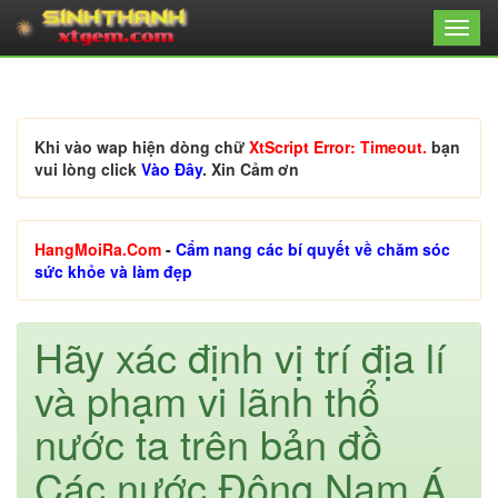
Khi vào wap hiện dòng chữ
XtScript Error: Timeout.
bạn
vui lòng click
Vào Đây
. Xin Cảm ơn
HangMoiRa.Com
-
Cẩm nang các bí quyết về chăm sóc
sức khỏe và làm đẹp
Hãy xác định vị trí địa lí
và phạm vi lãnh thổ
nước ta trên bản đồ
Các nước Đông Nam Á.