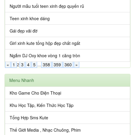
Người mẫu tuổi teen xinh đẹp quyến rủ
Teen xinh khoe dáng
Gái đẹp vãi đờ
Girl xinh kute tổng hộp đẹp chất ngất
Ngắm DJ Oxy khoe vòng 1 căng tròn
«
1
2
3
4
5
...
358
359
360
»
Menu Nhanh
Kho Game Cho Điện Thoại
Khu Học Tập, Kiến Thức Học Tập
Tổng Hợp Sms Kute
Thế Giới Media , Nhạc Chuông, Phim