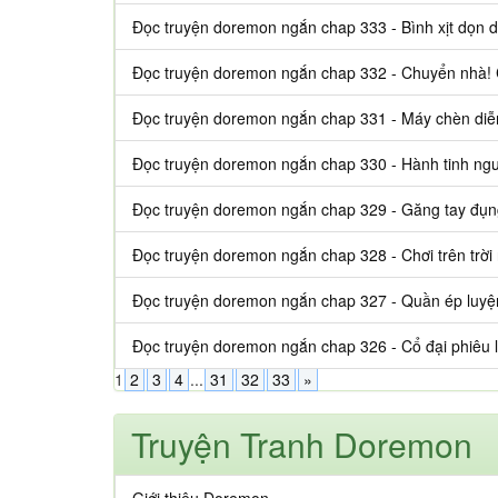
Đọc truyện doremon ngắn chap 333 - Bình xịt dọn 
Đọc truyện doremon ngắn chap 332 - Chuyển nhà!
Đọc truyện doremon ngắn chap 331 - Máy chèn diễn
Đọc truyện doremon ngắn chap 330 - Hành tinh ngư
Đọc truyện doremon ngắn chap 329 - Găng tay đụ
Đọc truyện doremon ngắn chap 328 - Chơi trên trời
Đọc truyện doremon ngắn chap 327 - Quần ép luyện
Đọc truyện doremon ngắn chap 326 - Cổ đại phiêu l
1
2
3
4
...
31
32
33
»
Truyện Tranh Doremon