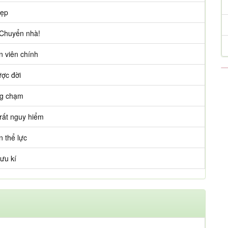
dẹp
 Chuyển nhà!
 viên chính
ợc đời
ng chạm
 rất nguy hiểm
 thể lực
ưu kí