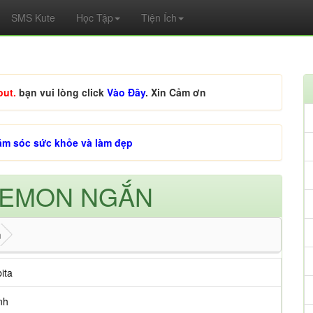
SMS Kute
Học Tập
Tiện Ích
out.
bạn vui lòng click
Vào Đây
. Xin Cảm ơn
ăm sóc sức khỏe và làm đẹp
REMON NGẮN
n
ita
nh