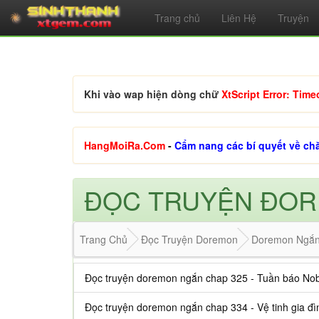
Trang chủ
Liên Hệ
Truyện
Khi vào wap hiện dòng chữ
XtScript Error: Time
HangMoiRa.Com
-
Cẩm nang các bí quyết về ch
ĐỌC TRUYỆN ĐO
Trang Chủ
Đọc Truyện Doremon
Doremon Ngắ
Đọc truyện doremon ngắn chap 325 - Tuần báo Nob
Đọc truyện doremon ngắn chap 334 - Vệ tinh gia đì