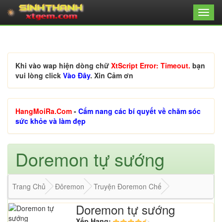
Khi vào wap hiện dòng chữ
XtScript Error: Timeout.
bạn
vui lòng click
Vào Đây
. Xin Cảm ơn
HangMoiRa.Com
-
Cẩm nang các bí quyết về chăm sóc
sức khỏe và làm đẹp
Doremon tự sướng
Trang Chủ
Đôremon
Truyện Đoremon Chế
Doremon tự sướng
Xếp Hạng: