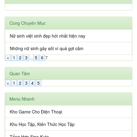
Cùng Chuyên Mục
Nữ sinh việt xinh đẹp hót nhất hiện nay
Những nữ sinh gây sốt vì quá gợi cảm
«
1
2
3
...
5
6
7
Quan Tâm
«
1
2
3
4
5
Menu Nhanh
Kho Game Cho Điện Thoại
Khu Học Tập, Kiến Thức Học Tập
Tổng Hợp Sms Kute