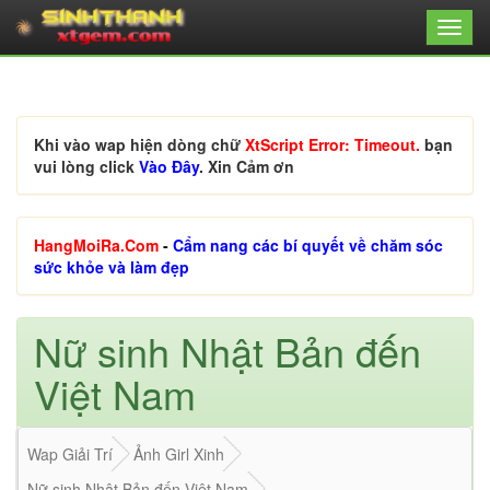
Khi vào wap hiện dòng chữ
XtScript Error: Timeout.
bạn
vui lòng click
Vào Đây
. Xin Cảm ơn
HangMoiRa.Com
-
Cẩm nang các bí quyết về chăm sóc
sức khỏe và làm đẹp
Nữ sinh Nhật Bản đến
Việt Nam
Wap Giải Trí
Ảnh Girl Xinh
Nữ sinh Nhật Bản đến Việt Nam