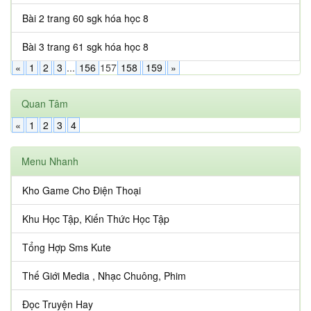
Bài 2 trang 60 sgk hóa học 8
Bài 3 trang 61 sgk hóa học 8
«
1
2
3
...
156
157
158
159
»
Quan Tâm
«
1
2
3
4
Menu Nhanh
Kho Game Cho Điện Thoại
Khu Học Tập, Kiến Thức Học Tập
Tổng Hợp Sms Kute
Thế Giới Media , Nhạc Chuông, Phim
Đọc Truyện Hay