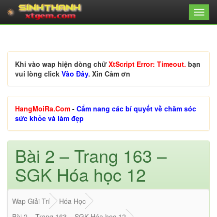
Khi vào wap hiện dòng chữ
XtScript Error: Timeout.
bạn
vui lòng click
Vào Đây
. Xin Cảm ơn
HangMoiRa.Com
-
Cẩm nang các bí quyết về chăm sóc
sức khỏe và làm đẹp
Bài 2 – Trang 163 –
SGK Hóa học 12
Wap Giải Trí
Hóa Học
Bài 2 – Trang 163 – SGK Hóa học 12