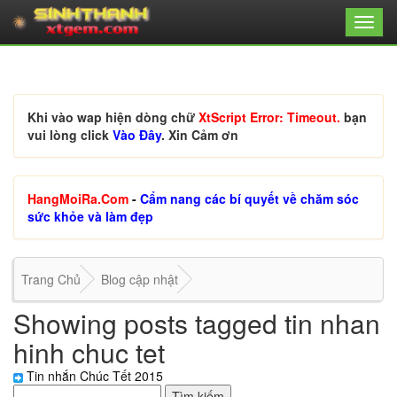
Khi vào wap hiện dòng chữ
XtScript Error: Timeout.
bạn
vui lòng click
Vào Đây
. Xin Cảm ơn
HangMoiRa.Com
-
Cẩm nang các bí quyết về chăm sóc
sức khỏe và làm đẹp
Trang Chủ
Blog cập nhật
Showing posts tagged tin nhan
hinh chuc tet
Tin nhắn Chúc Tết 2015